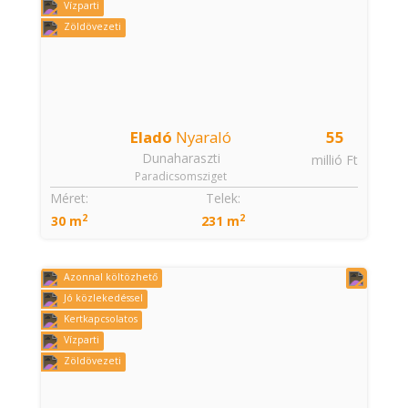
Vízparti
Zöldövezeti
Eladó
Nyaraló
55
Dunaharaszti
millió Ft
Paradicsomsziget
Méret:
Telek:
2
2
30 m
231 m
Azonnal költözhető
Jó közlekedéssel
Kertkapcsolatos
Vízparti
Zöldövezeti