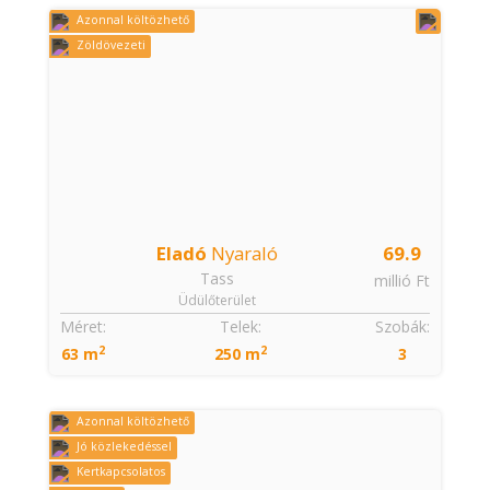
Azonnal költözhető
Zöldövezeti
Eladó
Nyaraló
69.9
Tass
millió Ft
Üdülőterület
Méret:
Telek:
Szobák:
2
2
63 m
250 m
3
Azonnal költözhető
Jó közlekedéssel
Kertkapcsolatos