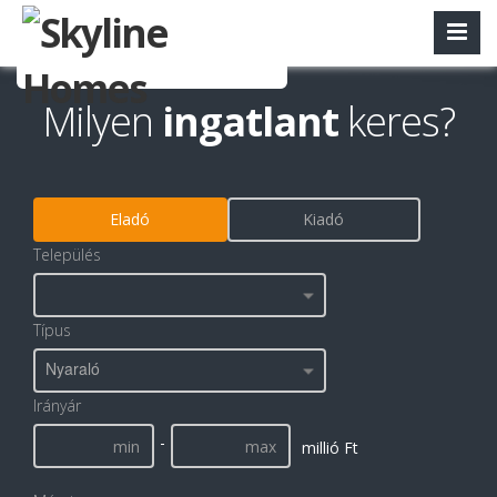
Milyen
ingatlant
keres?
Eladó
Kiadó
Település
Típus
Nyaraló
Irányár
-
millió Ft