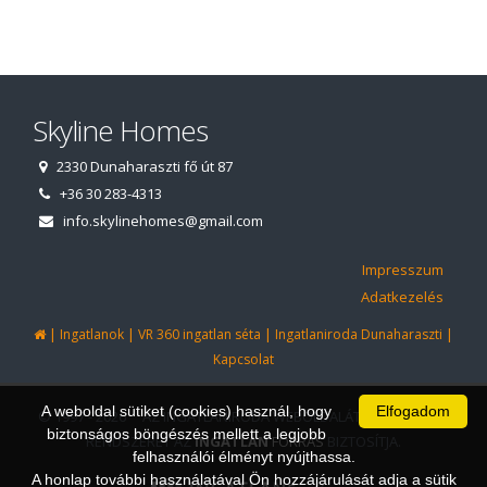
Skyline Homes
2330 Dunaharaszti fő út 87
+36 30 283-4313
info.skylinehomes@gmail.com
Impresszum
Adatkezelés
|
|
|
|
Ingatlanok
VR 360 ingatlan séta
Ingatlaniroda Dunaharaszti
Kapcsolat
A weboldal sütiket (cookies) használ, hogy
Elfogadom
© 1997 - 2026 AZ INGATLANIRODA WEBOLDALÁT ÉS ÜGYVITELI
biztonságos böngészés mellett a legjobb
RENDSZERÉT AZ
INGATLAN
FORRÁS
BIZTOSÍTJA.
felhasználói élményt nyújthassa.
A honlap további használatával Ön hozzájárulását adja a sütik