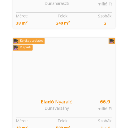
Dunaharaszti
millió Ft
Méret:
Telek:
Szobák:
2
2
38 m
240 m
2
Kertkapcsolatos
Vízparti
Eladó
Nyaraló
66.9
Dunavarsány
millió Ft
Méret:
Telek:
Szobák:
2
2
48 m
500 m
1 + 1