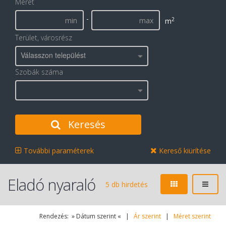
Méret
-
2
m
Terület, városrész
Válasszon települést
Szobák száma
Keresés
További paraméterek
Kereső kiürítése
Eladó nyaraló
5 db hirdetés
Rendezés: » Dátum szerint « |
Ár szerint
|
Méret szerint