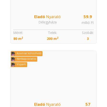
Eladó
Nyaraló
59.9
Délegyháza
millió Ft
Méret:
Telek:
Szobák:
2
2
80 m
200 m
3
Azonnal költözhető
Kertkapcsolatos
Vízparti
Eladó
Nyaraló
57