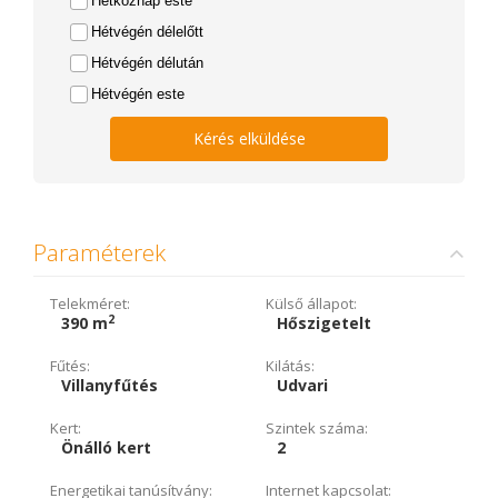
Hétköznap este
Hétvégén délelőtt
Hétvégén délután
Hétvégén este
Kérés elküldése
Paraméterek
Telekméret:
Külső állapot:
2
390 m
Hőszigetelt
Fűtés:
Kilátás:
Villanyfűtés
Udvari
Kert:
Szintek száma:
Önálló kert
2
Energetikai tanúsítvány:
Internet kapcsolat: