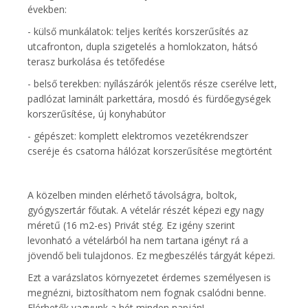
években:
- külső munkálatok: teljes kerítés korszerűsítés az
utcafronton, dupla szigetelés a homlokzaton, hátsó
terasz burkolása és tetőfedése
- belső terekben: nyílászárók jelentős része cserélve lett,
padlózat laminált parkettára, mosdó és fürdőegységek
korszerűsítése, új konyhabútor
- gépészet: komplett elektromos vezetékrendszer
cseréje és csatorna hálózat korszerűsítése megtörtént
A közelben minden elérhető távolságra, boltok,
gyógyszertár főutak. A vételár részét képezi egy nagy
méretű (16 m2-es) Privát stég. Ez igény szerint
levonható a vételárból ha nem tartana igényt rá a
jövendő beli tulajdonos. Ez megbeszélés tárgyát képezi.
Ezt a varázslatos környezetet érdemes személyesen is
megnézni, biztosíthatom nem fognak csalódni benne.
Elérhetők vagyunk a hét minden napján!