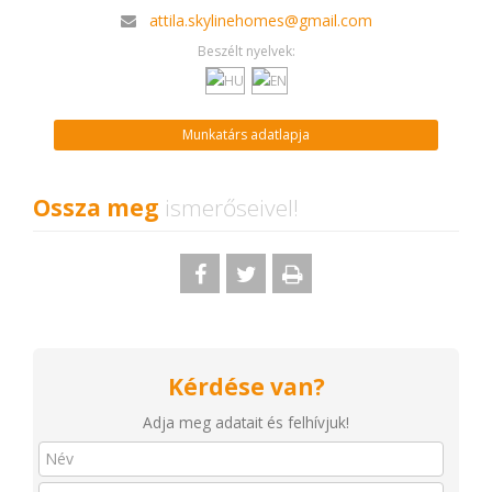
attila.skylinehomes@gmail.com
Beszélt nyelvek:
Munkatárs adatlapja
Ossza meg
ismerőseivel!
Kérdése van?
Adja meg adatait és felhívjuk!