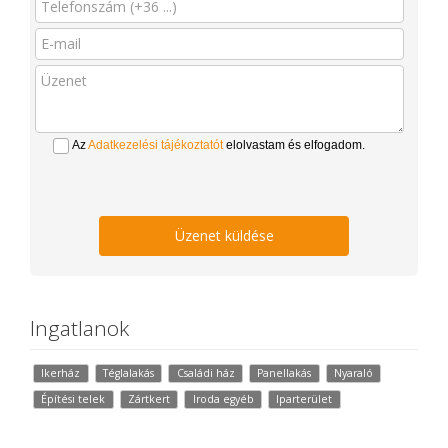
Az
Adatkezelési tájékoztatót
elolvastam és elfogadom.
Üzenet küldése
Ingatlanok
Ikerház
Téglalakás
Családi ház
Panellakás
Nyaraló
Építési telek
Zártkert
Iroda egyéb
Iparterület