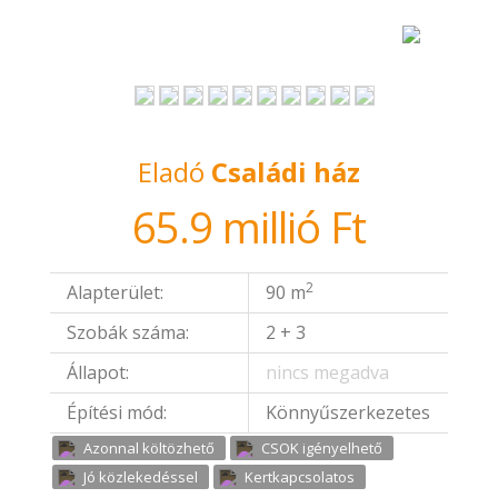
Eladó
Családi ház
65.9 millió Ft
2
Alapterület:
90 m
Szobák száma:
2 + 3
Állapot:
nincs megadva
Építési mód:
Könnyűszerkezetes
Azonnal költözhető
CSOK igényelhető
Jó közlekedéssel
Kertkapcsolatos