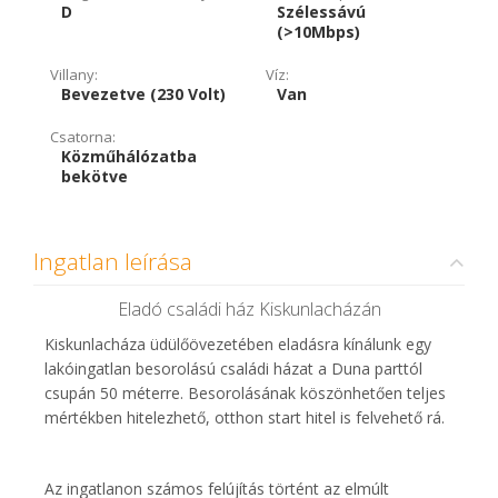
D
Szélessávú
(>10Mbps)
Villany:
Víz:
Bevezetve (230 Volt)
Van
Csatorna:
Közműhálózatba
bekötve
Ingatlan leírása
Eladó családi ház Kiskunlacházán
Kiskunlacháza üdülőövezetében eladásra kínálunk egy
lakóingatlan besorolású családi házat a Duna parttól
csupán 50 méterre. Besorolásának köszönhetően teljes
mértékben hitelezhető, otthon start hitel is felvehető rá.
Az ingatlanon számos felújítás történt az elmúlt