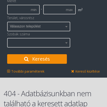
Méret
-
2
m
Terület, városrész
Válasszon települést
Szobák száma
Keresés
További paraméterek
Kereső kiürítése
404 - Adatbázisunkban nem
található a keresett adatlap