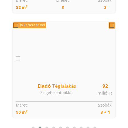
:
Méret:
Emelet:
Szobák:
2
52 m
3
2
Jó közlekedéssel
Eladó
Téglalakás
92
Szigetszentmiklós
t
millió Ft
:
Méret:
Szobák:
2
90 m
3 + 1