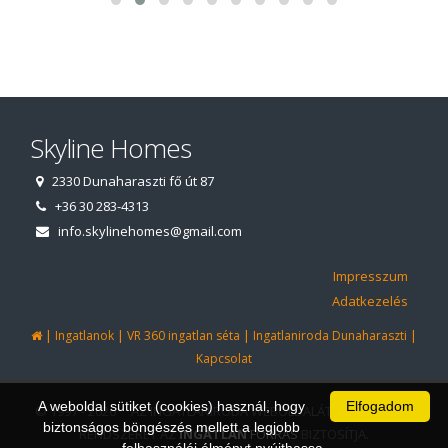
Skyline Homes
2330 Dunaharaszti fő út 87
+36 30 283-4313
info.skylinehomes@gmail.com
Impresszum
Adatkezelés
|
|
|
|
Ingatlanok
VR 360 ingatlan séta
Ingatlaniroda Dunaharaszti
Kapcsolat
A weboldal sütiket (cookies) használ, hogy
Elfogadom
© 1997 - 2026 AZ INGATLANIRODA WEBOLDALÁT ÉS ÜGYVITELI
biztonságos böngészés mellett a legjobb
RENDSZERÉT AZ
INGATLAN
FORRÁS
BIZTOSÍTJA.