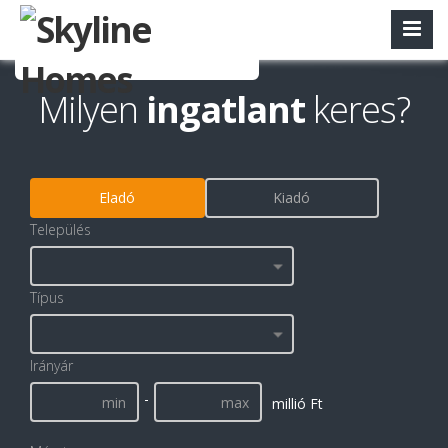
Milyen
ingatlant
keres?
Eladó
Kiadó
Település
Típus
Irányár
-
millió Ft