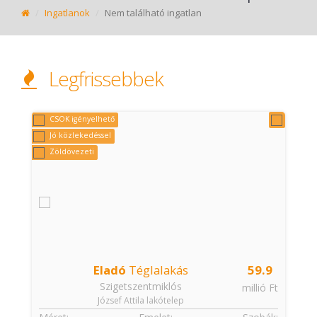
Ingatlanok
Nem található ingatlan
Legfrissebbek
CSOK igényelhető
Jó közlekedéssel
Zöldövezeti
Eladó
Téglalakás
59.9
Szigetszentmiklós
t
millió Ft
József Attila lakótelep